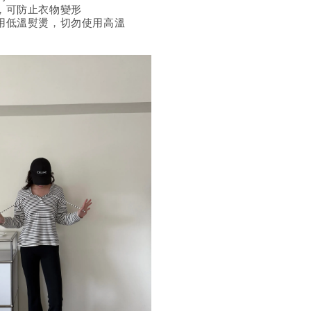
，可防止衣物變形
用低溫熨燙，切勿使用高溫