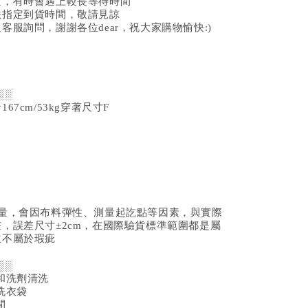
定，有時會遇上較長等待時間
法指定到貨時間，敬請見諒
客服詢問，謝謝各位dear，祝大家購物愉快:)
░░
67cm/53kg穿著尺寸F
測量，會因布料彈性、測量起訖點等因素，與實際
，誤差尺寸±2cm，在國際驗貨標準範圍都是屬
並不屬於瑕疵
░░
和洗劑清洗
洗衣袋
間