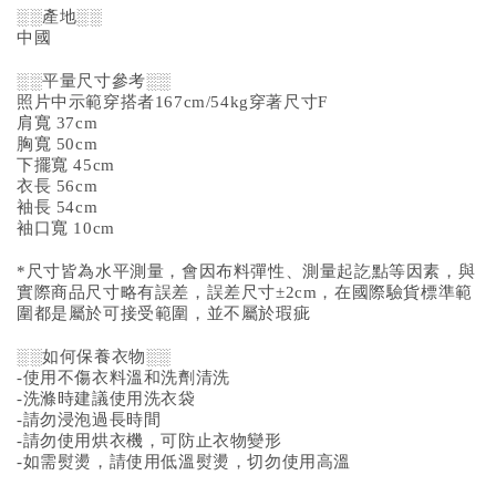
░░產地░░
中國
░░平量尺寸參考░░
照片中示範穿搭者167cm/54kg穿著尺寸F
肩寬 37cm
胸寬 50cm
下擺寬 45cm
衣長 56cm
袖長 54cm
袖口寬 10cm
*尺寸皆為水平測量，會因布料彈性、測量起訖點等因素，與
實際商品尺寸略有誤差，誤差尺寸±2cm，在國際驗貨標準範
圍都是屬於可接受範圍，並不屬於瑕疵
░░如何保養衣物░░
-使用不傷衣料溫和洗劑清洗
-洗滌時建議使用洗衣袋
-請勿浸泡過長時間
-請勿使用烘衣機，可防止衣物變形
-如需熨燙，請使用低溫熨燙，切勿使用高溫