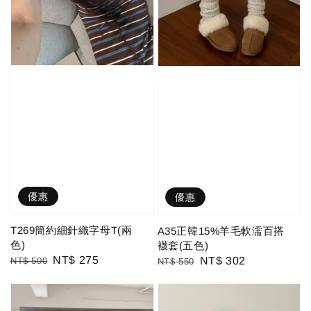
優惠
優惠
T269簡約細針織字母T(兩
A35正韓15%羊毛軟濡百搭
色)
襪套(五色)
Regular
Sale
NT$ 275
Regular
Sale
NT$ 302
NT$ 500
NT$ 550
price
price
price
price