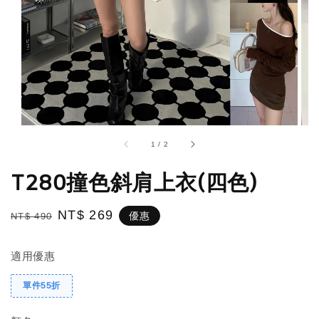
1
/
2
T280撞色斜肩上衣(四色)
Regular
Sale
NT$ 269
優惠
NT$ 490
price
price
適用優惠
單件55折