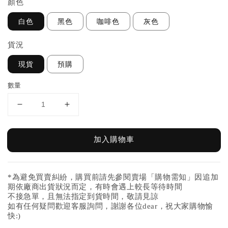
顏色
白色
黑色
咖啡色
灰色
貨況
現貨
預購
數量
加入購物車
*為避免買賣糾紛，購買前請先參閱賣場「購物需知」因追加
期依廠商出貨狀況而定，有時會遇上較長等待時間
不接急單，且無法指定到貨時間，敬請見諒
如有任何疑問歡迎客服詢問，謝謝各位dear，祝大家購物愉
快:)