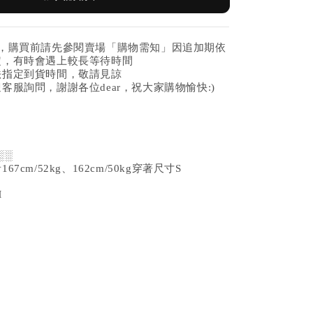
紛，購買前請先參閱賣場「購物需知」因追加期依
定，有時會遇上較長等待時間
法指定到貨時間，敬請見諒
客服詢問，謝謝各位dear，祝大家購物愉快:)
░░
7cm/52kg、162cm/50kg穿著尺寸S
M