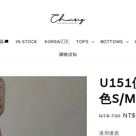
區🚚
IN STOCK
KOREA🇰🇷
TOPS
BOTTOMS
購物須知
U15
色S/M
Regular
Sal
NT$
NT$ 790
price
pric
適用優惠