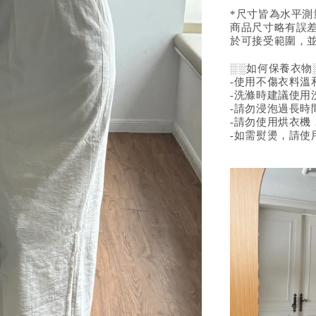
*尺寸皆為水平
商品尺寸略有誤差
於可接受範圍，
░░如何保養衣物
-使用不傷衣料溫
-洗滌時建議使用
-請勿浸泡過長時
-請勿使用烘衣機
-如需熨燙，請使