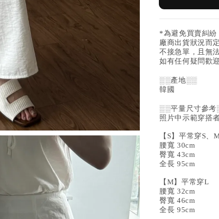
*為避免買賣糾
廠商出貨狀況而
不接急單，且無
如有任何疑問歡迎
░░產地░░
韓國
░░平量尺寸參考
照片中示範穿搭者16
【S】平常穿S、
腰寬 30cm
臀寬 43cm
全長 95cm
【M】平常穿L
腰寬 32cm
臀寬 46cm
全長 95cm