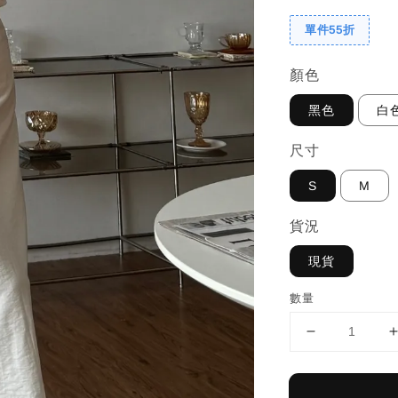
單件55折
顏色
黑色
白
尺寸
S
M
貨況
現貨
數量