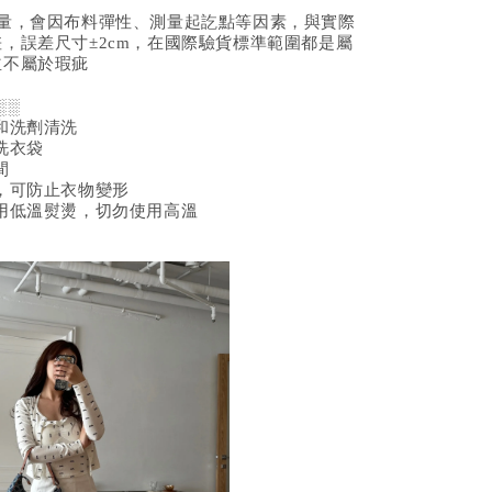
測量，會因布料彈性、測量起訖點等因素，與實際
，誤差尺寸±2cm，在國際驗貨標準範圍都是屬
並不屬於瑕疵
░░
和洗劑清洗
洗衣袋
間
，可防止衣物變形
用低溫熨燙，切勿使用高溫