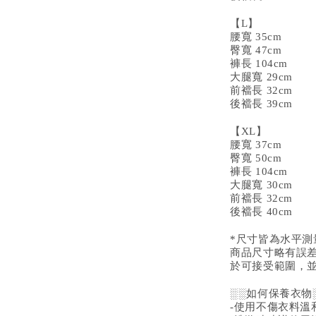
【L】
腰寬 35cm
臀寬 47cm
褲長 104cm
大腿寬 29cm
前襠長 32cm
後襠長 39cm
【XL】
腰寬 37cm
臀寬 50cm
褲長 104cm
大腿寬 30cm
前襠長 32cm
後襠長 40cm
*尺寸皆為水平
商品尺寸略有誤差
於可接受範圍，
░░如何保養衣物
-使用不傷衣料溫