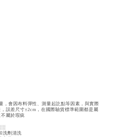
測量，會因布料彈性、測量起訖點等因素，與實際
，誤差尺寸±2cm，在國際驗貨標準範圍都是屬
並不屬於瑕疵
░░
和洗劑清洗