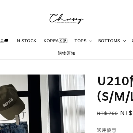
區🚚
IN STOCK
KOREA🇰🇷
TOPS
BOTTOMS
購物須知
U21
(S/M/
Regular
Sal
NT$
NT$ 790
price
pric
適用優惠