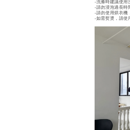
-洗滌時建議使用
-請勿浸泡過長時
-請勿使用烘衣機
-如需熨燙，請使