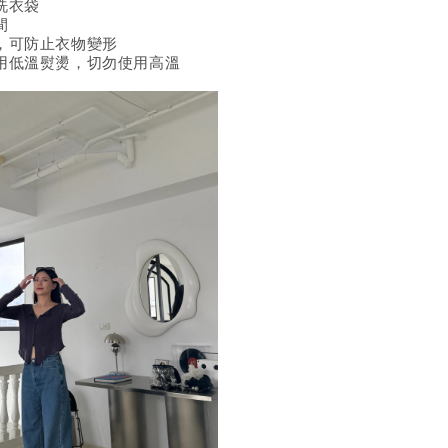
洗衣袋
間
，可防止衣物變形
用低溫熨燙，切勿使用高溫