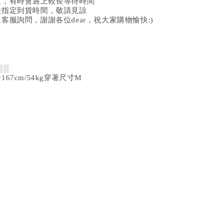
定，有時會遇上較長等待時間
法指定到貨時間，敬請見諒
客服詢問，謝謝各位dear，祝大家購物愉快:)
░░
67cm/54kg穿著尺寸M