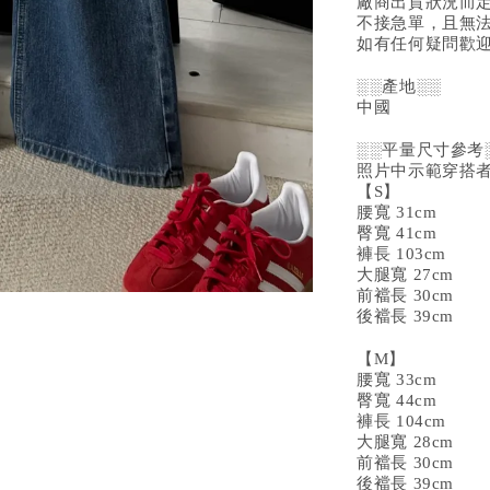
廠商出貨狀況而
不接急單，且無
如有任何疑問歡迎
░░產地░░
中國
░░平量尺寸參考
照片中示範穿搭者1
【S】
腰寬 31cm
臀寬 41cm
褲長 103cm
大腿寬 27cm
前襠長 30cm
後襠長 39cm
【M】
腰寬 33cm
臀寬 44cm
褲長 104cm
大腿寬 28cm
前襠長 30cm
後襠長 39cm