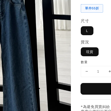
單件55折
尺寸
L
貨況
現貨
數量
*為避免買賣糾