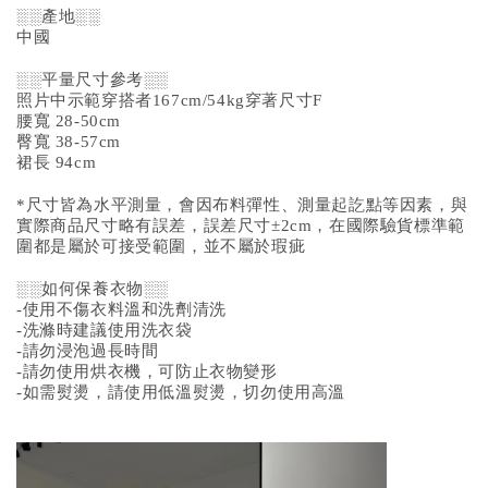
░░產地░░
中國
░░平量尺寸參考░░
照片中示範穿搭者167cm/54kg穿著尺寸F
腰寬 28-50cm
臀寬 38-57cm
裙長 94cm
*尺寸皆為水平測量，會因布料彈性、測量起訖點等因素，與
實際商品尺寸略有誤差，誤差尺寸±2cm，在國際驗貨標準範
圍都是屬於可接受範圍，並不屬於瑕疵
░░如何保養衣物░░
-使用不傷衣料溫和洗劑清洗
-洗滌時建議使用洗衣袋
-請勿浸泡過長時間
-請勿使用烘衣機，可防止衣物變形
-如需熨燙，請使用低溫熨燙，切勿使用高溫