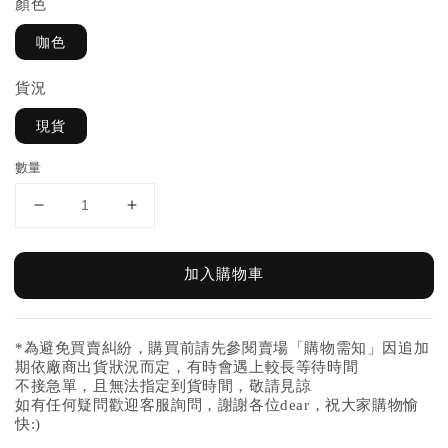
顏色
咖色
貨況
現貨
數量
加入購物車
*為避免買賣糾紛，購買前請先參閱賣場「購物需知」因追加
期依廠商出貨狀況而定，有時會遇上較長等待時間
不接急單，且無法指定到貨時間，敬請見諒
如有任何疑問歡迎客服詢問，謝謝各位dear，祝大家購物愉
快:)