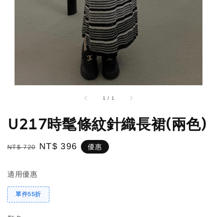
1
/
1
U217時髦條紋針織長裙(兩色)
Regular
Sale
NT$ 396
優惠
NT$ 720
price
price
適用優惠
單件55折