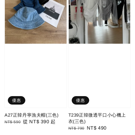
優惠
優惠
A27正韓丹寧漁夫帽(三色)
T239正韓微透平口小心機上
衣(三色)
Regular
Sale
從
NT$ 390
起
NT$ 590
Regular
Sale
NT$ 490
NT$ 790
price
price