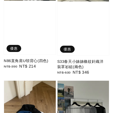
優惠
優惠
N86直角肩U領背心(四色)
S33春天小姊姊條紋針織洋
Regular
Sale
NT$ 214
裝罩衫組(兩色)
NT$ 390
Regular
Sale
NT$ 346
price
price
NT$ 630
price
price