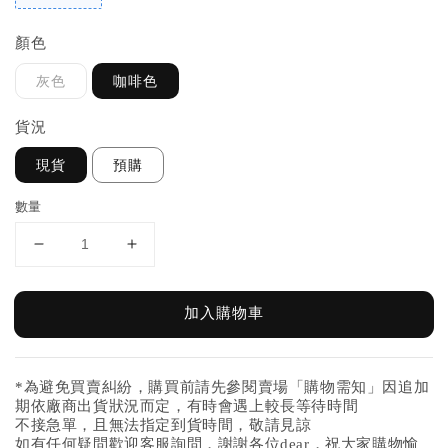
顏色
灰色
咖啡色
貨況
現貨
預購
數量
加入購物車
*為避免買賣糾紛，購買前請先參閱賣場「購物需知」因追加
期依廠商出貨狀況而定，有時會遇上較長等待時間
不接急單，且無法指定到貨時間，敬請見諒
如有任何疑問歡迎客服詢問，謝謝各位dear，祝大家購物愉