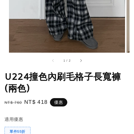
1
/
2
U224撞色內刷毛格子長寬褲
(兩色)
Regular
Sale
NT$ 418
優惠
NT$ 760
price
price
適用優惠
單件55折