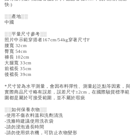
快:)
░░產地░░
中國
░░平量尺寸參考░░
照片中示範穿搭者167cm/54kg穿著尺寸F
腰寬 32cm
臀寬 54cm
褲長 102cm
大腿寬 33cm
前襠長 35cm
後襠長 39
cm
*尺寸皆為水平測量，會因布料彈性、測量起訖點等因素，與
實際商品尺寸略有誤差，誤差尺寸±2cm，在國際驗貨標準範
圍都是屬於可接受範圍，並不屬於瑕疵
░░如何保養衣物░░
-使用不傷衣料溫和洗劑清洗
-洗滌時建議使用洗衣袋
-請勿浸泡過長時間
-請勿使用烘衣機，可防止衣物變形