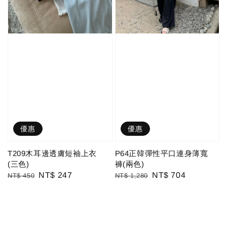
優惠
優惠
T209木耳邊透膚短袖上衣
P64正韓彈性平口連身薄寬
(三色)
褲(兩色)
Regular
Sale
NT$ 247
Regular
Sale
NT$ 704
NT$ 450
NT$ 1,280
price
price
price
price