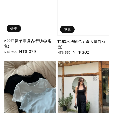
優惠
優惠
A22正韓單寧復古棒球帽(兩
T253水洗刷色字母大學T(兩
色)
色)
Regular
Sale
NT$ 379
NT$ 690
Regular
Sale
NT$ 302
NT$ 550
price
price
price
price