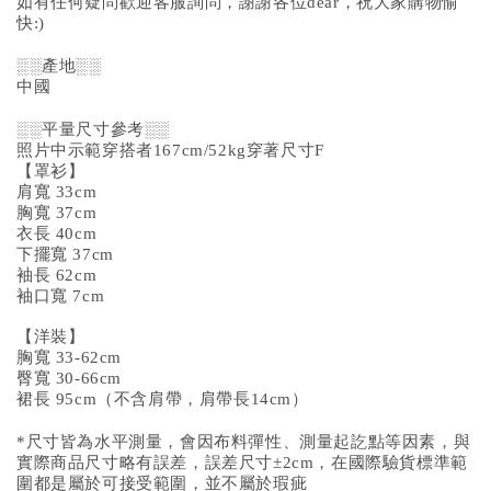
如有任何疑問歡迎客服詢問，謝謝各位dear，祝大家購物愉
快:)
░░產地░░
中國
░░平量尺寸參考░░
照片中示範穿搭者167cm/52kg穿著尺寸F
【罩衫】
肩寬 33cm
胸寬 37cm
衣長 40cm
下擺寬 37cm
袖長 62cm
袖口寬 7cm
【洋裝】
胸寬 33-62cm
臀寬 30-66cm
裙長 95cm（不含肩帶，肩帶長14cm）
*尺寸皆為水平測量，會因布料彈性、測量起訖點等因素，與
實際商品尺寸略有誤差，誤差尺寸±2cm，在國際驗貨標準範
圍都是屬於可接受範圍，並不屬於瑕疵