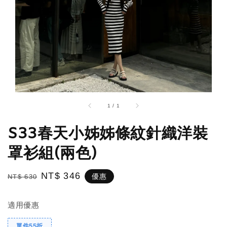
1
/
1
S33春天小姊姊條紋針織洋裝
罩衫組(兩色)
Regular
Sale
NT$ 346
優惠
NT$ 630
price
price
適用優惠
單件55折