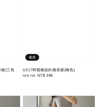
優惠
褲裙(三色
U217時髦條紋針織長裙(兩色)
Regular
Sale
NT$ 396
NT$ 720
price
price