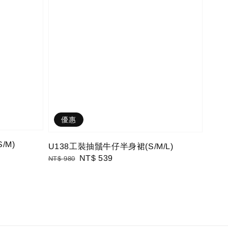
優惠
/M)
U138工裝抽鬚牛仔半身裙(S/M/L)
Regular
Sale
NT$ 539
NT$ 980
price
price