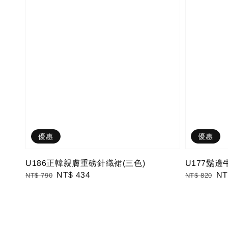
優惠
優惠
U186正韓親膚重磅針織裙(三色)
U177鬚
Regular
Sale
NT$ 434
Regular
Sa
NT
NT$ 790
NT$ 820
price
price
price
pri