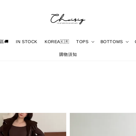
區🚚
IN STOCK
KOREA🇰🇷
TOPS
BOTTOMS
購物須知