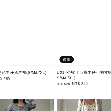
優惠
色牛仔魚尾裙(S/M/L/XL)
U214必收！百搭牛仔小開衩
S/M/L/XL)
le
$ 489
Regular
Sale
NT$ 341
ce
NT$ 620
price
price