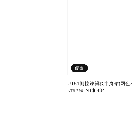
優惠
U151側拉鍊開衩半身裙(兩色S
Regular
Sale
NT$ 434
NT$ 790
price
price