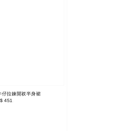
邊牛仔拉鍊開衩半身裙
le
$ 451
ce