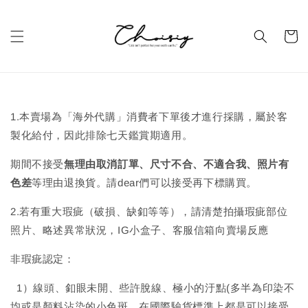
1.本賣場為「海外代購」消費者下單後才進行採購，屬於客
製化給付，因此排除七天鑑賞期適用。
期間不接受
無理由取消訂單、尺寸不合、不適合我、照片有
色差
等理由退換貨。請dear們可以接受再下標購買。
2.若有重大瑕疵（破損、缺釦等等），請清楚拍攝瑕疵部位
照片、略述異常狀況，IG小盒子、客服信箱向賣場反應
非瑕疵認定：
1）線頭、釦眼未開、些許脫線、極小的汙點(多半為印染不
均或是顏料沾染的小色斑，在國際驗貨標準上都是可以接受