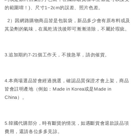
的範圍唷！)、尺寸1−2cm的誤差、照片色差。
2）因網路購物商品皆是包裝袋，新品多少會有原布料或及
其染劑的氣味，在風乾清洗後即可漸漸清除，不屬於瑕疵。
3.追加期約7-21個工作天，不接急單，請勿催貨。
4.本商場選品皆會經過挑選，確認品質保證才會上架，商品
皆會註明產地（例如：Made in Korea或是Made in
China）。
5.韓國代購部分，時有斷貨的情況，如遇斷貨會退款該品項
費用，還請各位多多見諒。