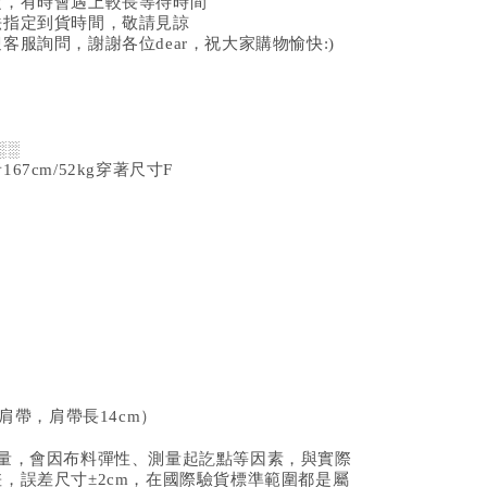
定，有時會遇上較長等待時間
法指定到貨時間，敬請見諒
客服詢問，謝謝各位dear，祝大家購物愉快:)
░░
67cm/52kg穿著尺寸F
含肩帶，肩帶長14cm）
測量，會因布料彈性、測量起訖點等因素，與實際
，誤差尺寸±2cm，在國際驗貨標準範圍都是屬