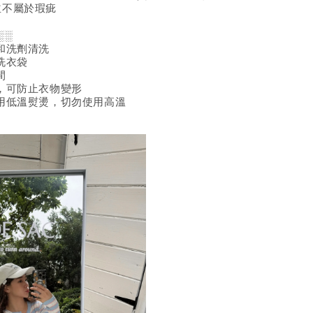
並不屬於瑕疵
░░
和洗劑清洗
洗衣袋
間
，可防止衣物變形
用低溫熨燙，切勿使用高溫