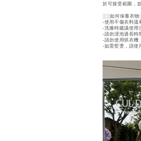
於可接受範圍，
░░如何保養衣物
-使用不傷衣料溫
-洗滌時建議使用
-請勿浸泡過長時
-請勿使用烘衣機
-如需熨燙，請使