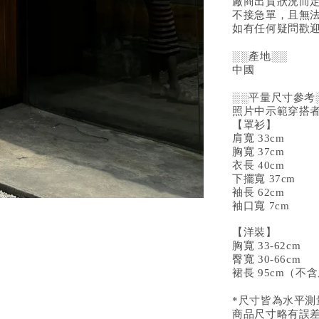
廠商出貨狀況而
不接急單，且無
如有任何疑問歡迎
░░產地░░
中國
░░平量尺寸參考
照片中示範穿搭者1
【罩衫】
肩寬 33cm
胸寬 37cm
衣長 40cm
下擺寬 37cm
袖長 62cm
袖口寬 7cm
【洋裝】
胸寬 33-62cm
臀寬 30-66cm
裙長 95cm（不
*尺寸皆為水平
商品尺寸略有誤差