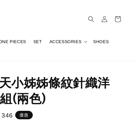
ONE PIECES
SET
ACCESSORIES
SHOES
春天小姊姊條紋針織洋
組(兩色)
e
 346
優惠
e