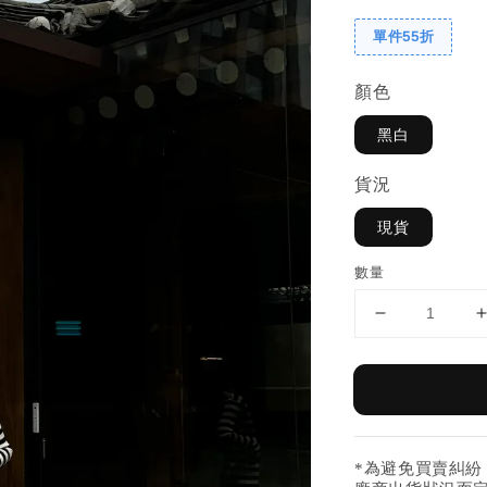
單件55折
顏色
黑白
貨況
現貨
數量
*為避免買賣糾